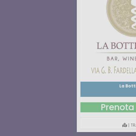
La Bott
Prenota 
| TR