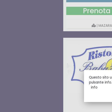
Prenota 
| MAZARA
Questo sito ut
pulsante info.
info