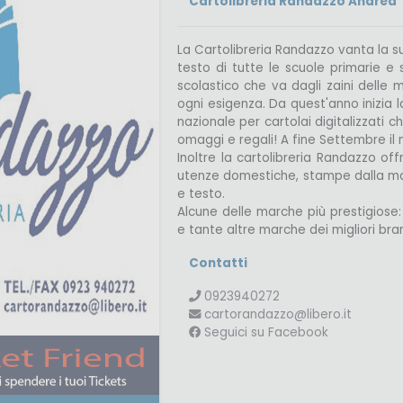
Cartolibreria Randazzo Andrea
La Cartolibreria Randazzo vanta la s
testo di tutte le scuole primarie e
scolastico che va dagli zaini delle 
ogni esigenza. Da quest'anno inizia 
nazionale per cartolai digitalizzati 
omaggi e regali! A fine Settembre il 
Inoltre la cartolibreria Randazzo o
utenze domestiche, stampe dalla maggi
Telefono
e testo.
Email
Alcune delle marche più prestigiose
Facebook
e tante altre marche dei migliori bra
Contatti
0923940272
cartorandazzo@libero.it
Seguici su Facebook