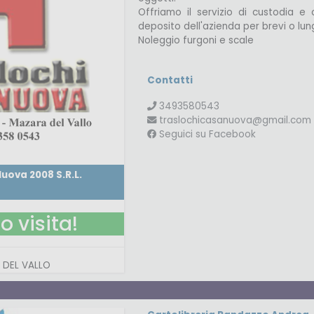
Offriamo il servizio di custodia e 
deposito dell'azienda per brevi o lung
Noleggio furgoni e scale
Contatti
3493580543
traslochicasanuova@gmail.com
Seguici su Facebook
uova 2008 S.R.L.
o visita!
 DEL VALLO