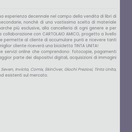
ua esperienza decennale nel campo della vendita di libri di
 secondarie, nonchè di una vastissima scelta di materiale
marche più esclusive, alla cancelleria di ogni genere e per
la collaborazione con CARTOLAIO AMICO, progetto a livello
che permette al cliente di accumulare punti e ricevere tanti
miglior cliente riceverà una bicicletta TINTA UNITA!
ffre servizi online che comprendono: fotocopie, pagamenti
or parte dei dispositivi digitali, acquisizioni di immagini
:
Seven, Invicta, Comix, SkinOver, Giochi Preziosi, Tinta Unita
,
nd esistenti sul mercato.