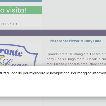
o visita!
 DEL VALLO
Ristorante Pizzeria Baby Luna
Quando preferisci mangiare il pesce a qu
baby luna sul lungo mare. Il locale è cu
mar Tirreno e che ti fa pregustare che li
Contatti
ilizza i cookie per migliorare la navigazione. Per maggiori informazi
0923948622
baby.luna@tiscali.it
Seguici su Facebook
Telefono
Email
Facebook