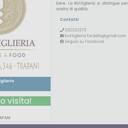
bere. La Bottiglieria si distingue 
scelta di qualità.
Contatti
092320370
bottiglieria.fardella@gmail.com
Telefono
Seguici su Facebook
Email
Facebook
iglieria
o visita!
APANI