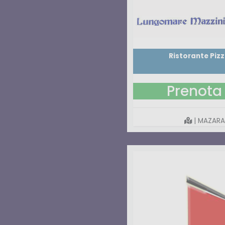
Ristorante Piz
Prenota 
| MAZARA