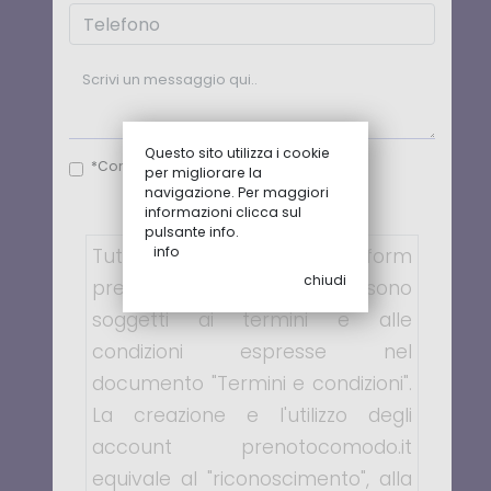
Questo sito utilizza i cookie
*Consenso Privacy
per migliorare la
navigazione. Per maggiori
informazioni clicca sul
pulsante info.
info
Tutti gli account ed i form
chiudi
presenti su prenotocomodo sono
soggetti ai termini e alle
condizioni espresse nel
documento "Termini e condizioni".
La creazione e l'utilizzo degli
account prenotocomodo.it
equivale al "riconoscimento", alla