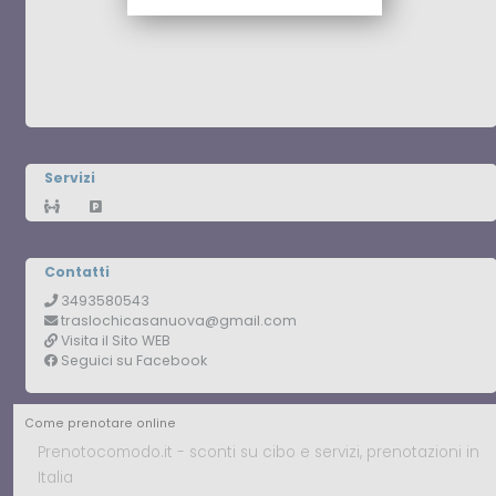
Servizi
Distanziamento Covid-19
Parcheggio
Contatti
Telefono
3493580543
Email
traslochicasanuova@gmail.com
Sito Web
Visita il Sito WEB
Facebook
Seguici su Facebook
Come prenotare online
Prenotocomodo.it - sconti su cibo e servizi, prenotazioni in
Italia