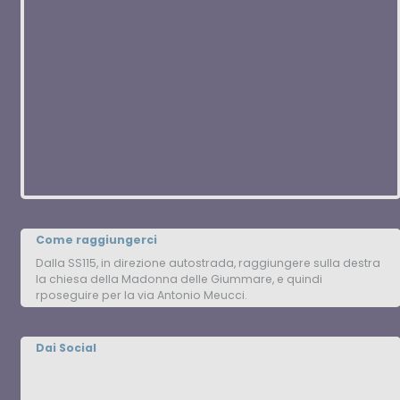
Come raggiungerci
Dalla SS115, in direzione autostrada, raggiungere sulla destra
la chiesa della Madonna delle Giummare, e quindi
rposeguire per la via Antonio Meucci.
Dai Social