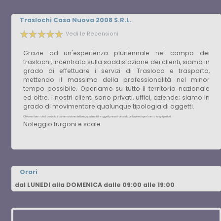
Traslochi Casa Nuova 2008 S.R.L.
Vedi le Recensioni
Grazie ad un'esperienza pluriennale nel campo dei
traslochi, incentrata sulla soddisfazione dei clienti, siamo in
grado di effettuare i servizi di Trasloco e trasporto,
mettendo il massimo della professionalità nel minor
tempo possibile. Operiamo su tutto il territorio nazionale
ed oltre. I nostri clienti sono privati, uffici, aziende; siamo in
grado di movimentare qualunque tipologia di oggetti.
Offriamo il servizio di custodia e conservazione dei beni, quali mobili e oggetti presso il deposito dell'azienda per brevi o lunghi periodi.
Noleggio furgoni e scale
Orari
.
dal LUNEDI alla DOMENICA dalle 09:00 alle 19:00