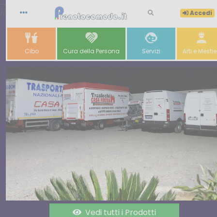
-->
//
Accedi
Cibo
Cura della Persona
Servizi
Arti e Mestie
Vedi tutti i Prodotti