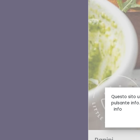
Questo sito ut
pulsante info.
info