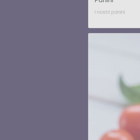
Panini
I nostri panini