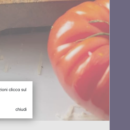
oni clicca sul
chiudi